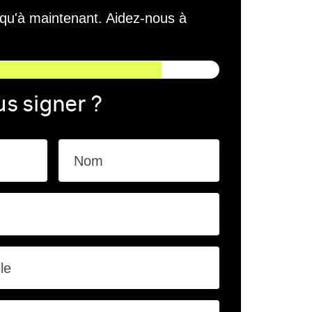
squ'à maintenant. Aidez-nous à
s signer ?
Nom
le