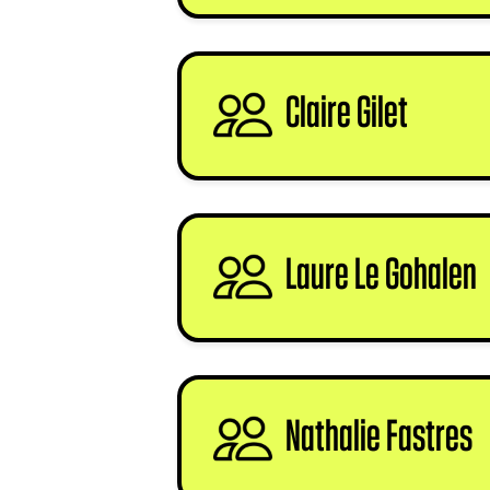
Claire Gilet
signe
Laure Le Gohalen
Nathalie Fastres
s