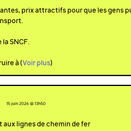
antes, prix attractifs pour que les gens p
ansport.
e la
SNCF
.
ruire à
(
Voir plus
)
ed
15 juin 2026 @ 13h50
t aux lignes de chemin de fer