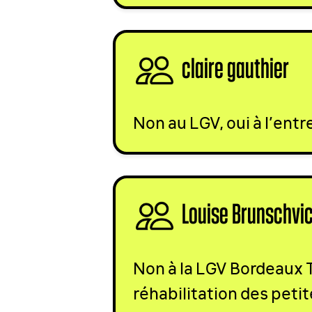
claire gauthier
si
Non au
LGV
, oui à l’ent
Louise Brunschvi
Non à la
LGV
Bordeaux To
réhabilitation des peti