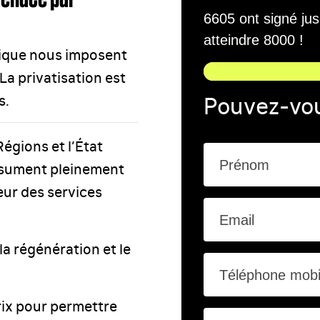
6605 ont signé ju
atteindre 8000 !
omique nous imposent
La privatisation est
Pouvez-vou
s.
Régions et l’État
Prénom
assument pleinement
eur des services
Email
la régénération et le
Téléphone mobi
rix pour permettre