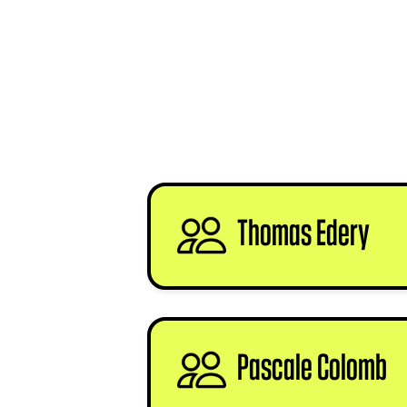
Thomas Edery
sig
Pascale Colomb
s