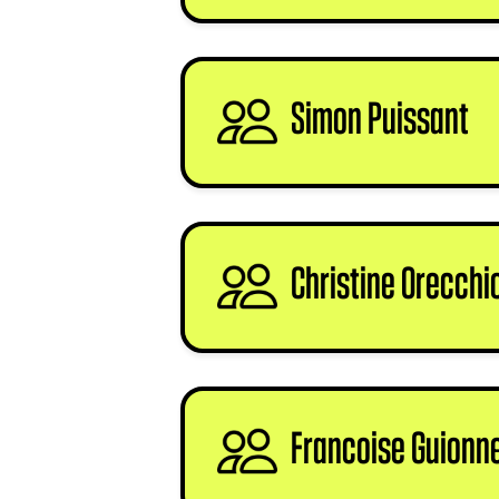
Simon Puissant
si
Christine Orecchi
Francoise Guionn