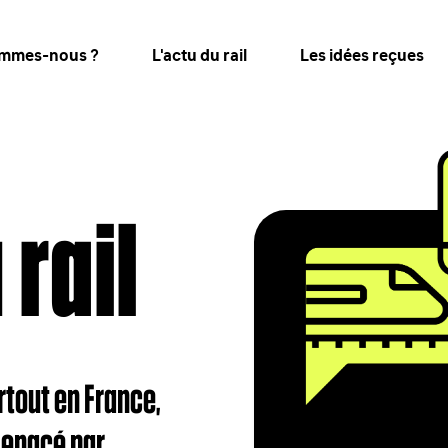
ommes-nous ?
L'actu du rail
Les idées reçues
 rail
tout en France,
 menacé par