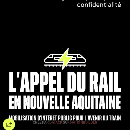
confidentialité
CRÉÉ PAR
DATACK
SUR
NATIONBUILDER