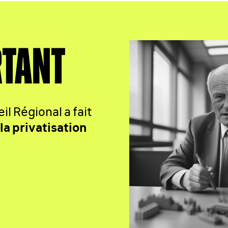
RTANT
eil Régional a fait
la privatisation