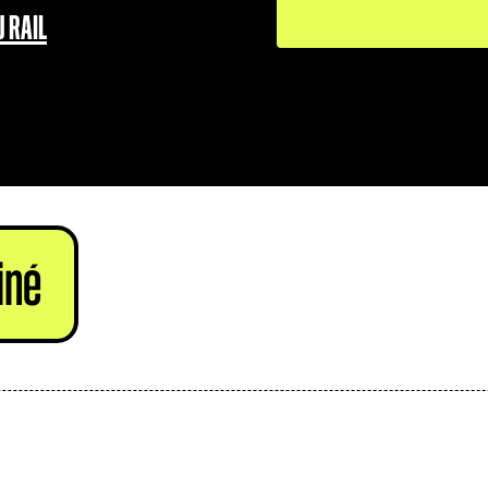
 RAIL
L’actu
Une marche du rail
du rail