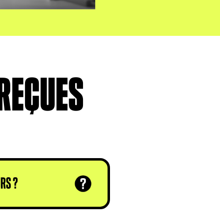
 REÇUES
RS ?
e ne permettra pas