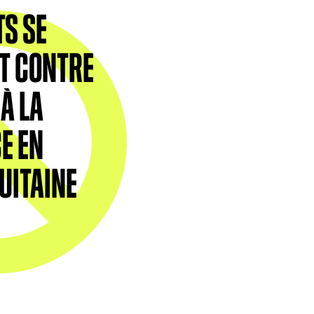
TS SE
T CONTRE
À LA
E EN
UITAINE