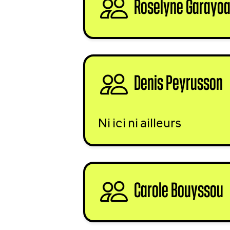
Roselyne Garayo
Denis Peyrusson
s
Ni ici ni ailleurs
Carole Bouyssou