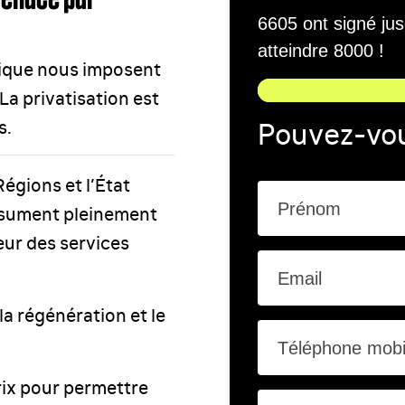
6605 ont signé ju
atteindre 8000 !
omique nous imposent
La privatisation est
Pouvez-vou
s.
Régions et l’État
Prénom
assument pleinement
eur des services
Email
la régénération et le
Téléphone mobi
rix pour permettre