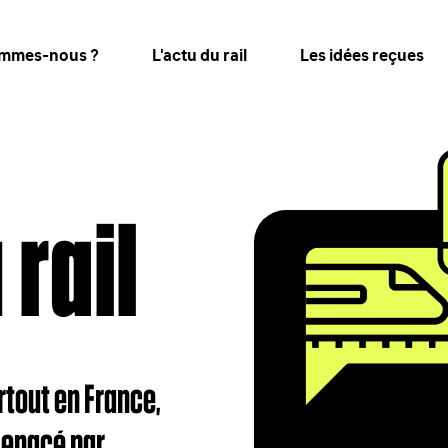
ommes-nous ?
L'actu du rail
Les idées reçues
 rail
tout en France,
 menacé par