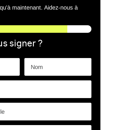
squ'à maintenant. Aidez-nous à
s signer ?
Nom
le