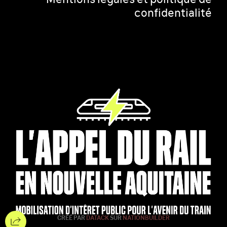
confidentialité
CRÉÉ PAR
DATACK
SUR
NATIONBUILDER