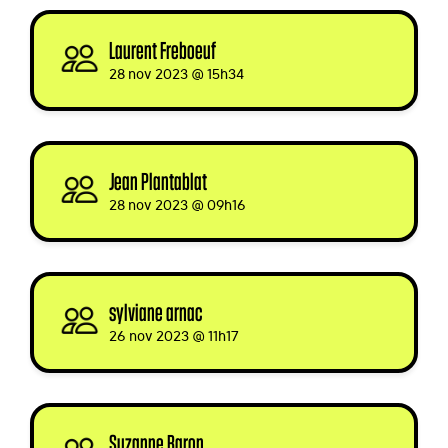
Laurent Freboeuf
signed
28 nov 2023 @ 15h34
Jean Plantablat
signed
28 nov 2023 @ 09h16
sylviane arnac
signed
26 nov 2023 @ 11h17
Suzanne Baron
signed