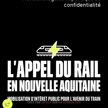
confidentialité
CRÉÉ PAR
DATACK
SUR
NATIONBUILDER