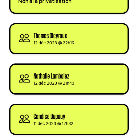
Non à la privatisation
Thomas Gleyroux
signed
12 déc 2023 @ 22h19
Nathalie Lambolez
signed
12 déc 2023 @ 21h43
Candice Dupouy
signed via
11 déc 2023 @ 12h32