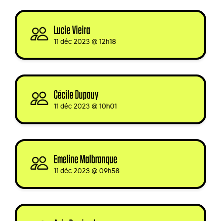
Lucie Vieira
signed via
11 déc 2023 @ 12h18
Cécile Dupouy
signed
11 déc 2023 @ 10h01
Emeline Malbranque
signed
11 déc 2023 @ 09h58