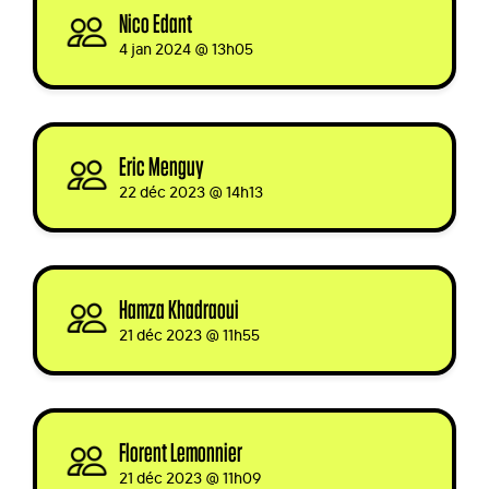
Nico Edant
signed
4 jan 2024 @ 13h05
Eric Menguy
signed
22 déc 2023 @ 14h13
Hamza Khadraoui
signed
21 déc 2023 @ 11h55
Florent Lemonnier
signed
21 déc 2023 @ 11h09